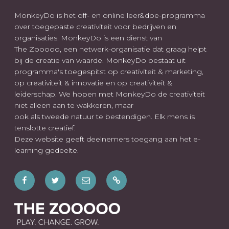
MonkeyDo is het off- en online leer&doe-programma
over toegepaste creativiteit voor bedrijven en
organisaties. MonkeyDo is een dienst van
The Zooooo, een netwerk-organisatie dat graag helpt
bij de creatie van waarde. MonkeyDo bestaat uit
programma's toegespitst op creativiteit & marketing,
op creativiteit & innovatie en op creativiteit &
leiderschap. We hopen met MonkeyDo de creativiteit
niet alleen aan te wakkeren, maar
ook als tweede natuur te bestendigen. Elk mens is
tenslotte creatief.
Deze website geeft deelnemers toegang aan het e-
learning gedeelte.
Facebook
Twitter
E-
Wees
mail
ook
welkom
op: