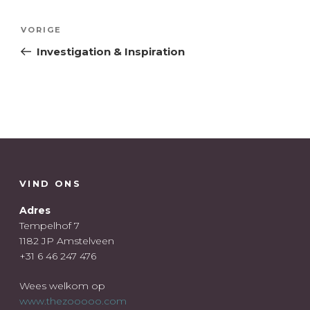
Bericht
Vorig
VORIGE
navigatie
bericht
Investigation & Inspiration
VIND ONS
Adres
Tempelhof 7
1182 JP Amstelveen
+31 6 46 247 476
Wees welkom op
www.thezooooo.com