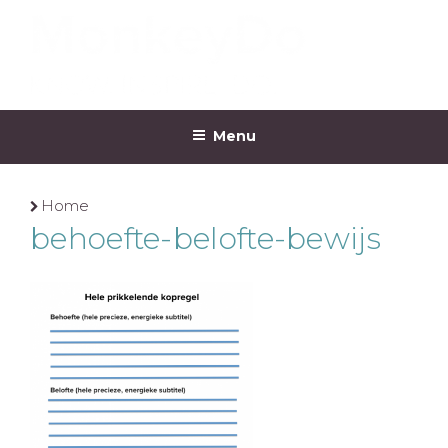
Ga
naar
de
inhoud
MONKEYDO
Menu
Home
behoefte-belofte-bewijs