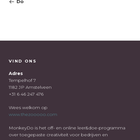
Do
VIND ONS
Adres
Tempelhof 7
1182 JP Amstelveen
+31 6 46 247 476
Wees welkom op
www.thezooooo.com
MonkeyDo is het off- en online leer&doe-programma
over toegepaste creativiteit voor bedrijven en