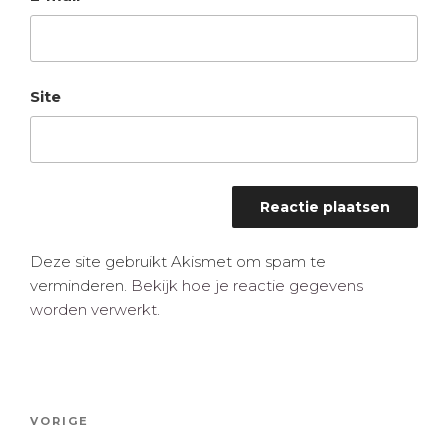
Site
Deze site gebruikt Akismet om spam te
verminderen.
Bekijk hoe je reactie gegevens
worden verwerkt
.
Bericht
Vorig
VORIGE
navigatie
bericht