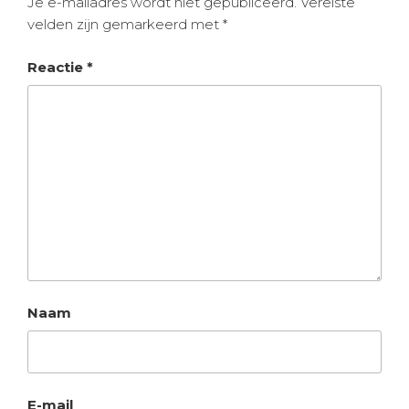
Je e-mailadres wordt niet gepubliceerd.
Vereiste
velden zijn gemarkeerd met
*
Reactie
*
Naam
E-mail