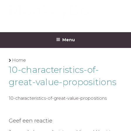
Ga
naar
de
inhoud
MONKEYDO
Menu
Home
10-characteristics-of-
great-value-propositions
10-characteristics-of-great-value-propositions
Geef een reactie