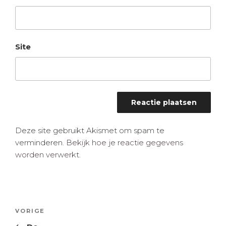
Site
Deze site gebruikt Akismet om spam te
verminderen.
Bekijk hoe je reactie gegevens
worden verwerkt
.
Bericht
Vorig
VORIGE
navigatie
bericht