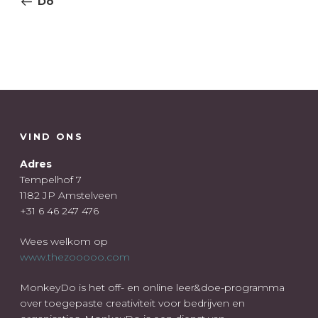
Do
VIND ONS
Adres
Tempelhof 7
1182 JP Amstelveen
+31 6 46 247 476
Wees welkom op
www.thezooooo.com
MonkeyDo is het off- en online leer&doe-programma
over toegepaste creativiteit voor bedrijven en