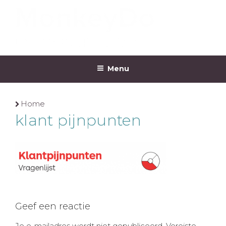
Ga
naar
de
inhoud
MONKEYDO
Menu
Home
klant pijnpunten
Geef een reactie
Je e-mailadres wordt niet gepubliceerd.
Vereiste