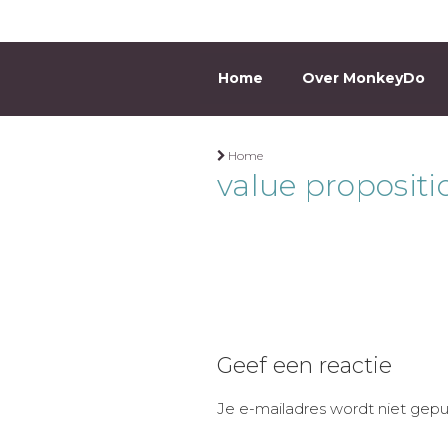
Ga
naar
de
Home
Over MonkeyDo
MONKEYD
inhoud
Home
value propositi
Geef een reactie
Je e-mailadres wordt niet gepu