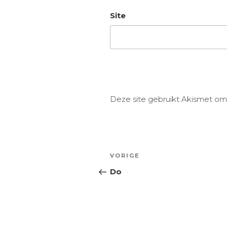
Site
Deze site gebruikt Akismet o
Bericht
Vorig
VORIGE
navigatie
bericht
Do