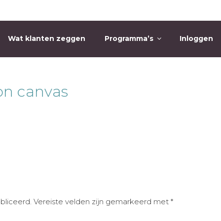
Wat klanten zeggen
Programma’s
Inloggen
O
on canvas
bliceerd.
Vereiste velden zijn gemarkeerd met
*