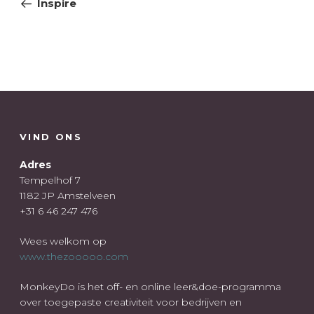
Inspire
VIND ONS
Adres
Tempelhof 7
1182 JP Amstelveen
+31 6 46 247 476
Wees welkom op
www.thezooooo.com
MonkeyDo is het off- en online leer&doe-programma
over toegepaste creativiteit voor bedrijven en