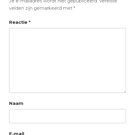
Je e-mailadres wordt niet gepubliceerd.
Vereiste
velden zijn gemarkeerd met
*
Reactie
*
Naam
E-mail