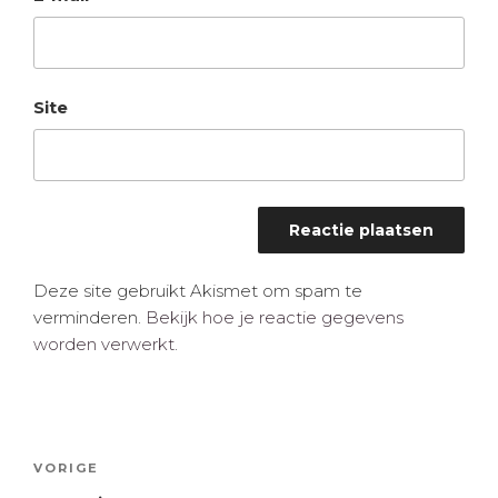
Site
Deze site gebruikt Akismet om spam te
verminderen.
Bekijk hoe je reactie gegevens
worden verwerkt
.
Bericht
Vorig
VORIGE
navigatie
bericht