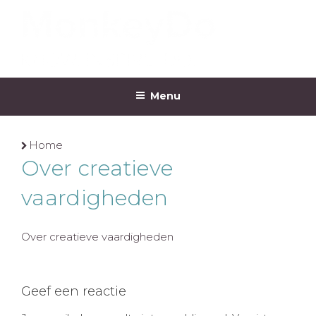
Ga
naar
de
inhoud
MONKEYDO
Menu
Home
Over creatieve
vaardigheden
Over creatieve vaardigheden
Geef een reactie