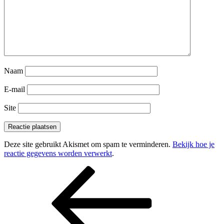
Naam
E-mail
Site
Deze site gebruikt Akismet om spam te verminderen.
Bekijk hoe je
reactie gegevens worden verwerkt
.
Bericht
Vorig
bericht
navigatie