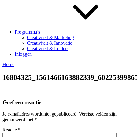
Programma’s
Creativiteit & Marketing
Creativiteit & Innovatie
Creativiteit & Leiders
Inloggen
Home
16804325_1561466163882339_6022539986
Geef een reactie
Je e-mailadres wordt niet gepubliceerd.
Vereiste velden zijn
gemarkeerd met
*
Reactie
*