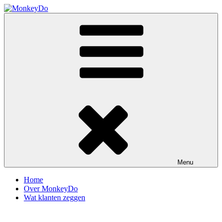
Ga
naar
MonkeyDo
de
inhoud
Menu
Home
Over MonkeyDo
Wat klanten zeggen