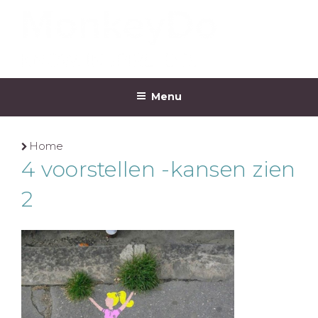
Ga
naar
de
inhoud
MONKEYDO
Menu
Home
4 voorstellen -kansen zien
2