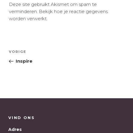
Deze site gebruikt Akismet om spam te
verminderen.
Bekijk hoe je reactie gegevens
worden verwerkt
.
Bericht
Vorig
VORIGE
navigatie
bericht
Inspire
VIND ONS
Adres