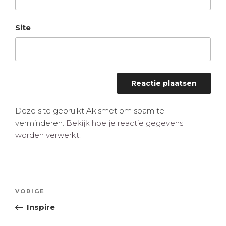
Site
Deze site gebruikt Akismet om spam te
verminderen.
Bekijk hoe je reactie gegevens
worden verwerkt
.
Bericht
Vorig
VORIGE
navigatie
bericht
Inspire