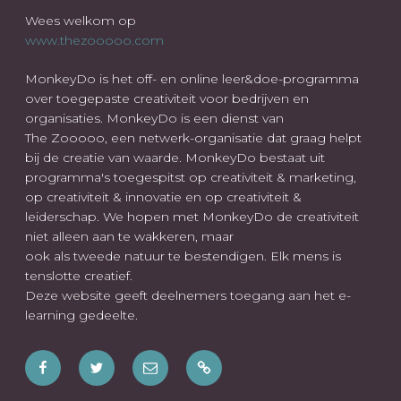
Wees welkom op
www.thezooooo.com
MonkeyDo is het off- en online leer&doe-programma
over toegepaste creativiteit voor bedrijven en
organisaties. MonkeyDo is een dienst van
The Zooooo, een netwerk-organisatie dat graag helpt
bij de creatie van waarde. MonkeyDo bestaat uit
programma's toegespitst op creativiteit & marketing,
op creativiteit & innovatie en op creativiteit &
leiderschap. We hopen met MonkeyDo de creativiteit
niet alleen aan te wakkeren, maar
ook als tweede natuur te bestendigen. Elk mens is
tenslotte creatief.
Deze website geeft deelnemers toegang aan het e-
learning gedeelte.
Facebook
Twitter
E-
Wees
mail
ook