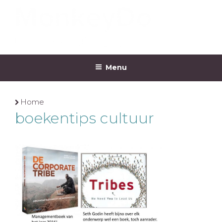
Ga
naar
de
inhoud
MONKEYDO
Menu
Home
boekentips cultuur