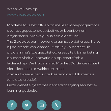
Wees welkom op
www.thezooooo.com
MonkeyDo is het off- en online leer&doe-programma
over toegepaste creativiteit voor bedrijven en
organisaties. MonkeyDo is een dienst van
The Zooooo, een netwerk-organisatie dat graag helpt
bij de creatie van waarde. MonkeyDo bestaat uit
programma's toegespitst op creativiteit & marketing,
op creativiteit & innovatie en op creativiteit &
leiderschap. We hopen met MonkeyDo de creativiteit
niet alleen aan te wakkeren, maar
ook als tweede natuur te bestendigen. Elk mens is
tenslotte creatief.
Deze website geeft deelnemers toegang aan het e-
learning gedeelte.
Facebook
Twitter
E-
Wees
mail
ook