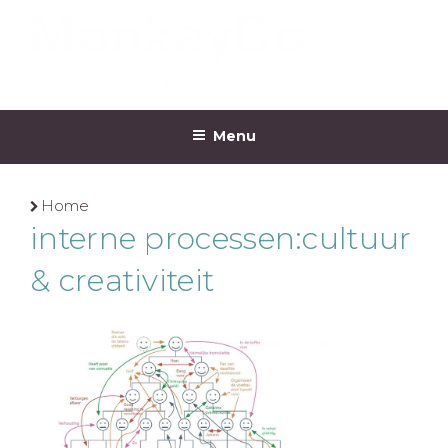
Ga
naar
de
inhoud
MONKEYDO
Menu
Home
interne processen:cultuur
& creativiteit