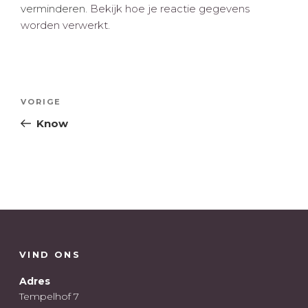
verminderen.
Bekijk hoe je reactie gegevens
worden verwerkt
.
Bericht
Vorig
VORIGE
navigatie
bericht
Know
VIND ONS
Adres
Tempelhof 7