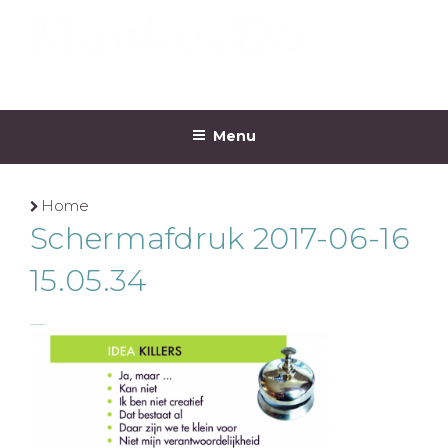
Ga
naar
de
inhoud
MONKEYDO
Menu
Home
Schermafdruk 2017-06-16
15.05.34