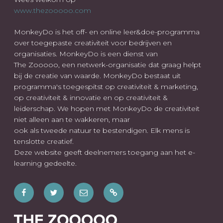
www.thezooooo.com
MonkeyDo is het off- en online leer&doe-programma
over toegepaste creativiteit voor bedrijven en
organisaties. MonkeyDo is een dienst van
The Zooooo, een netwerk-organisatie dat graag helpt
bij de creatie van waarde. MonkeyDo bestaat uit
programma's toegespitst op creativiteit & marketing,
op creativiteit & innovatie en op creativiteit &
leiderschap. We hopen met MonkeyDo de creativiteit
niet alleen aan te wakkeren, maar
ook als tweede natuur te bestendigen. Elk mens is
tenslotte creatief.
Deze website geeft deelnemers toegang aan het e-
learning gedeelte.
Facebook
Twitter
E-
Wees
mail
ook
welkom