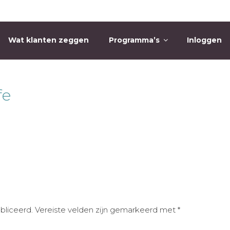
Wat klanten zeggen
Programma’s
Inloggen
O
fe
bliceerd.
Vereiste velden zijn gemarkeerd met
*