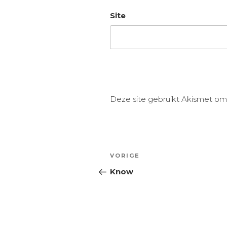
Site
Deze site gebruikt Akismet o
Bericht
Vorig
VORIGE
navigatie
bericht
Know