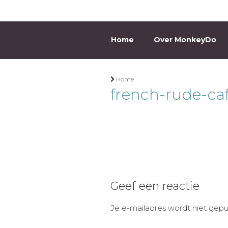
Ga
naar
de
Home
Over MonkeyDo
MONKEYD
inhoud
Home
french-rude-ca
Geef een reactie
Je e-mailadres wordt niet gepu