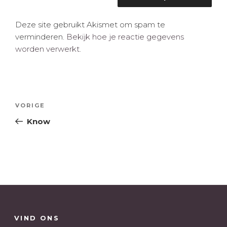
Deze site gebruikt Akismet om spam te
verminderen.
Bekijk hoe je reactie gegevens
worden verwerkt
.
Bericht
Vorig
VORIGE
navigatie
bericht
Know
VIND ONS