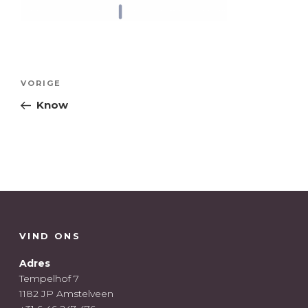
Bericht
Vorig
VORIGE
navigatie
bericht
Know
VIND ONS
Adres
Tempelhof 7
1182 JP Amstelveen