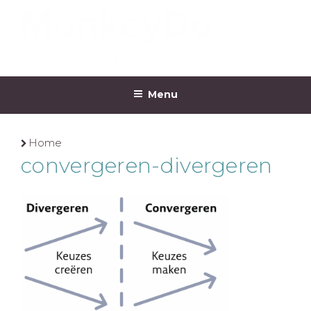
Ga
naar
de
inhoud
MONKEYDO
Menu
Home
convergeren-divergeren