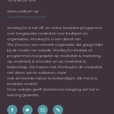
+31 6 46 247 476
Wees welkom op
www.thezooooo.com
MonkeyDo is het off- en online leer&doe-programma
over toegepaste creativiteit voor bedrijven en
organisaties. MonkeyDo is een dienst van
The Zooooo, een netwerk-organisatie dat graag helpt
bij de creatie van waarde. MonkeyDo bestaat uit
programma's toegespitst op creativiteit & marketing,
op creativiteit & innovatie en op creativiteit &
leiderschap. We hopen met MonkeyDo de creativiteit
niet alleen aan te wakkeren, maar
ook als tweede natuur te bestendigen. Elk mens is
tenslotte creatief.
Deze website geeft deelnemers toegang aan het e-
learning gedeelte.
Facebook
Twitter
E-
Wees