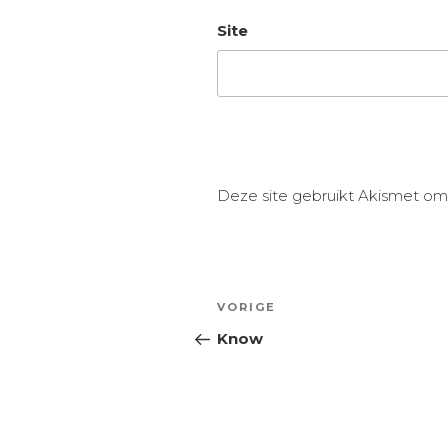
Site
Deze site gebruikt Akismet o
Bericht
Vorig
VORIGE
navigatie
bericht
Know