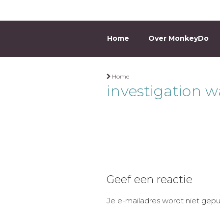
Ga
naar
de
Home
Over MonkeyDo
MONKEYD
inhoud
Home
investigation w
Geef een reactie
Je e-mailadres wordt niet gepu