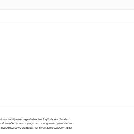
it voor bedrijven en organisaties. MonkeyDo is een dienst van
. MonkeyDo bestaat uit programma's toegespitst op creativiteit &
en met MonkeyDo de creativiteit niet alleen aan te wakkeren, maar