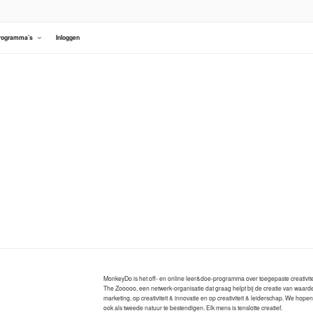
rogramma’s
Inloggen
MonkeyDo is het off- en online leer&doe-programma over toegepaste creativite
The Zooooo, een netwerk-organisatie dat graag helpt bij de creatie van waarde
marketing, op creativiteit & innovatie en op creativiteit & leiderschap. We hop
ook als tweede natuur te bestendigen. Elk mens is tenslotte creatief.