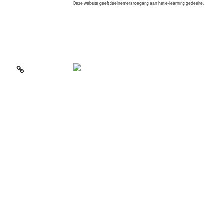
Deze website geeft deelnemers toegang aan het e-learning gedeelte.
kom op: