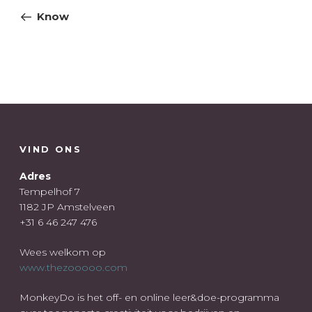
navigatie
bericht
Know
VIND ONS
Adres
Tempelhof 7
1182 JP Amstelveen
+31 6 46 247 476
Wees welkom op
www.thezooooo.com
MonkeyDo is het off- en online leer&doe-programma