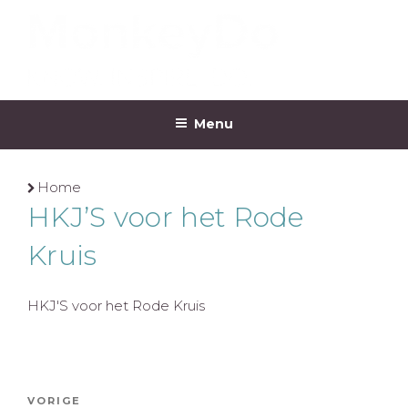
Ga
naar
de
inhoud
MONKEYDO
Menu
Home
HKJ’S voor het Rode
Kruis
HKJ'S voor het Rode Kruis
Bericht
Vorig
VORIGE