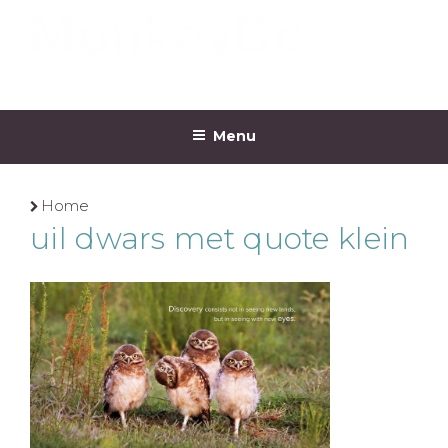
Ga
naar
de
inhoud
MONKEYDO
Menu
Home
uil dwars met quote klein