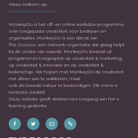
Wees welkom op
www.thezooooo.com
MonkeyDo is het off- en online leer&doe-programma
over toegepaste creativiteit voor bedrijven en
organisaties. MonkeyDo is een dienst van
The Zooooo, een netwerk-organisatie dat graag helpt
bij de creatie van waarde. MonkeyDo bestaat uit
programma's toegespitst op creativiteit & marketing,
op creativiteit & innovatie en op creativiteit &
leiderschap. We hopen met MonkeyDo de creativiteit
niet alleen aan te wakkeren, maar
ook als tweede natuur te bestendigen. Elk mens is
tenslotte creatief.
Deze website geeft deelnemers toegang aan het e-
learning gedeelte.
Facebook
Twitter
E-
Wees
mail
ook
welkom