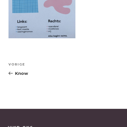
Bericht
Vorig
VORIGE
navigatie
bericht
Know