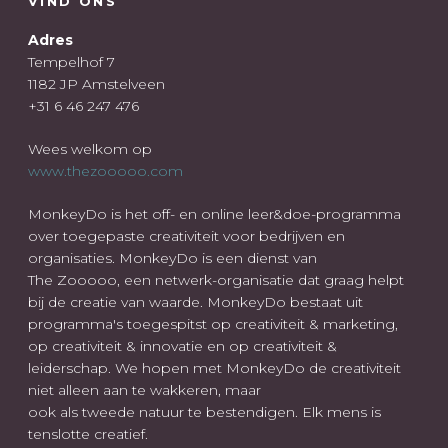
VIND ONS
Adres
Tempelhof 7
1182 JP Amstelveen
+31 6 46 247 476
Wees welkom op
www.thezooooo.com
MonkeyDo is het off- en online leer&doe-programma
over toegepaste creativiteit voor bedrijven en
organisaties. MonkeyDo is een dienst van
The Zooooo, een netwerk-organisatie dat graag helpt
bij de creatie van waarde. MonkeyDo bestaat uit
programma's toegespitst op creativiteit & marketing,
op creativiteit & innovatie en op creativiteit &
leiderschap. We hopen met MonkeyDo de creativiteit
niet alleen aan te wakkeren, maar
ook als tweede natuur te bestendigen. Elk mens is
tenslotte creatief.