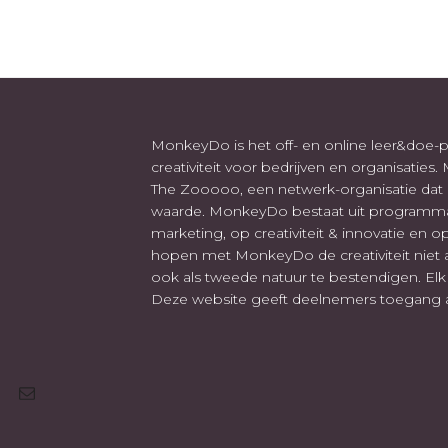
MonkeyDo is het off- en online leer&doe
creativiteit voor bedrijven en organisaties
The Zooooo, een netwerk-organisatie dat g
waarde. MonkeyDo bestaat uit programma's
marketing, op creativiteit & innovatie en op
hopen met MonkeyDo de creativiteit niet 
ook als tweede natuur te bestendigen. Elk m
Deze website geeft deelnemers toegang aa
ail