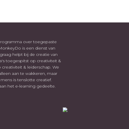
-programma over toegepaste
. MonkeyDo is een dienst van
raag helpt bij de creatie van
 toegespitst op creativiteit &
 creativiteit & leiderschap. We
alleen aan te wakkeren, maar
ens is tenslotte creatief.
n het e-learning gedeelte.