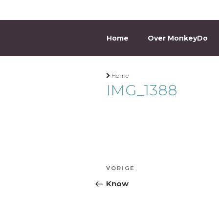
Ga
naar
de
Home
Over MonkeyDo
MONKEYD
inhoud
Home
IMG_1388
Bericht
Vorig
VORIGE
navigatie
bericht
Know