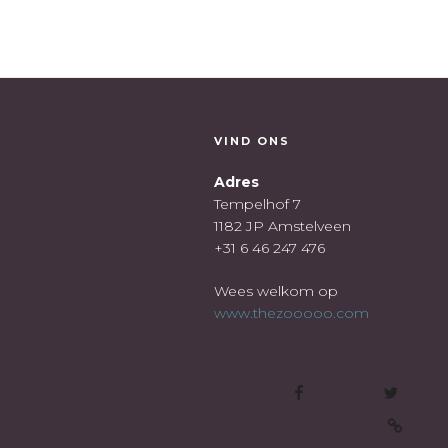
VIND ONS
Adres
Tempelhof 7
1182 JP Amstelveen
+31 6 46 247 476
Wees welkom op
www.thezooooo.com
Facebook
Twitter
E-m
Wees ook welkom op: