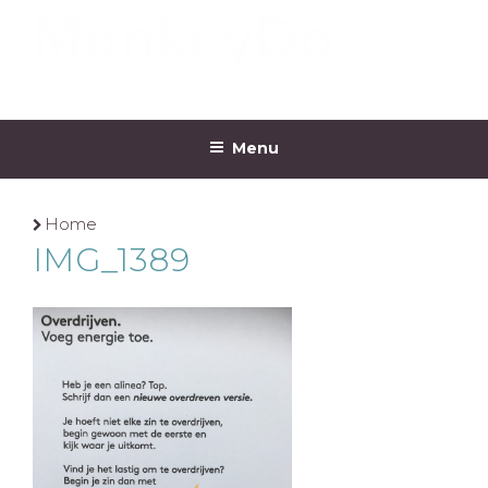
Ga
naar
de
inhoud
MONKEYDO
Menu
Home
IMG_1389