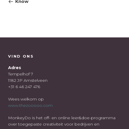
Know
VIND ONS
Adres
Tempelhof 7
1182 JP Amstelveen
+31 6 46 247 476
Wees welkom op
www.thezooooo.com
MonkeyDo is het off- en online leer&doe-programma
over toegepaste creativiteit voor bedrijven en