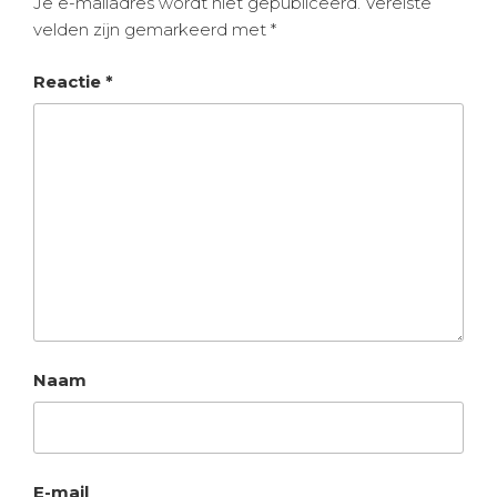
Je e-mailadres wordt niet gepubliceerd.
Vereiste
velden zijn gemarkeerd met
*
Reactie
*
Naam
E-mail