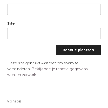
Site
Deze site gebruikt Akismet om spam te
verminderen.
Bekijk hoe je reactie gegevens
worden verwerkt
.
Bericht
Vorig
VORIGE
navigatie
bericht