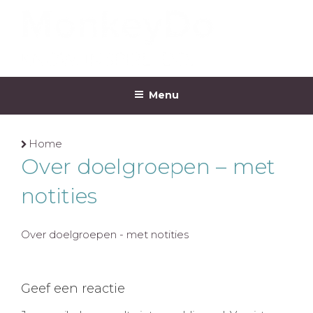
Ga
naar
de
inhoud
MONKEYDO
Menu
Home
Over doelgroepen – met
notities
Over doelgroepen - met notities
Geef een reactie