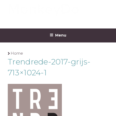
Ga
naar
de
inhoud
MONKEYDO
Menu
Home
Trendrede-2017-grijs-
713×1024-1