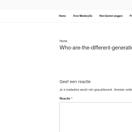
Ga
naar
de
inhoud
MONKEYDO
Home
Over MonkeyDo
Wat klanten zeggen
P
Home
Who-are-the-different-generat
Geef een reactie
Je e-mailadres wordt niet gepubliceerd.
Vereiste vel
Reactie
*