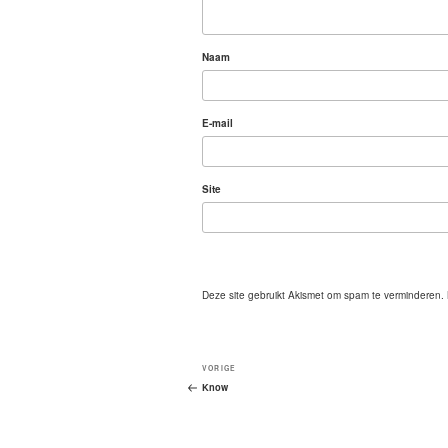
Naam
E-mail
Site
Deze site gebruikt Akismet om spam te verminderen.
Bericht
Vorig
VORIGE
navigatie
bericht
Know