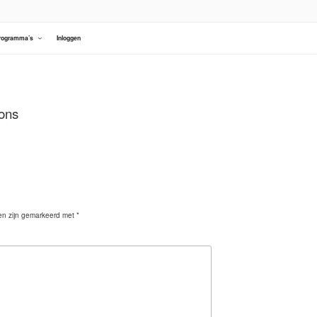
rogramma’s
Inloggen
ions
den zijn gemarkeerd met
*