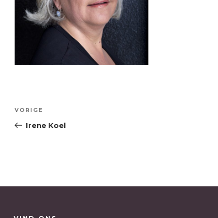
Bericht
Vorig
VORIGE
navigatie
bericht
Irene Koel
VIND ONS