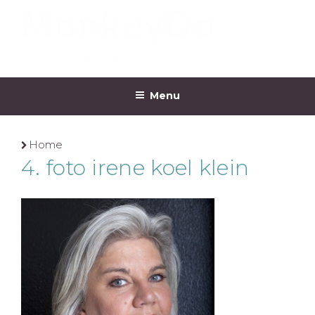
Ga
naar
de
inhoud
MONKEYDO
Menu
Home
4. foto irene koel klein