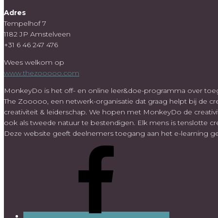
Adres
Tempelhof 7
1182 JP Amstelveen
+31 6 46 247 476
Wees welkom op
www.thezooooo.com
MonkeyDo is het off- en online leer&doe-programma over toegep
The Zooooo, een netwerk-organisatie dat graag helpt bij de cre
creativiteit & leiderschap. We hopen met MonkeyDo de creativit
ook als tweede natuur te bestendigen. Elk mens is tenslotte cre
Deze website geeft deelnemers toegang aan het e-learning ge
Facebook