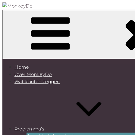
Ga
naar
MonkeyDo
de
inhoud
Home
Over MonkeyDo
Wat klanten zeggen
Programma’s