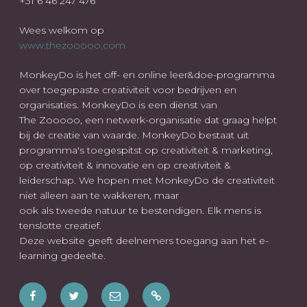
+31 6 46 247 476
Wees welkom op
www.thezooooo.com
MonkeyDo is het off- en online leer&doe-programma
over toegepaste creativiteit voor bedrijven en
organisaties. MonkeyDo is een dienst van
The Zooooo, een netwerk-organisatie dat graag helpt
bij de creatie van waarde. MonkeyDo bestaat uit
programma's toegespitst op creativiteit & marketing,
op creativiteit & innovatie en op creativiteit &
leiderschap. We hopen met MonkeyDo de creativiteit
niet alleen aan te wakkeren, maar
ook als tweede natuur te bestendigen. Elk mens is
tenslotte creatief.
Deze website geeft deelnemers toegang aan het e-
learning gedeelte.
Facebook
Twitter
E-
Wees