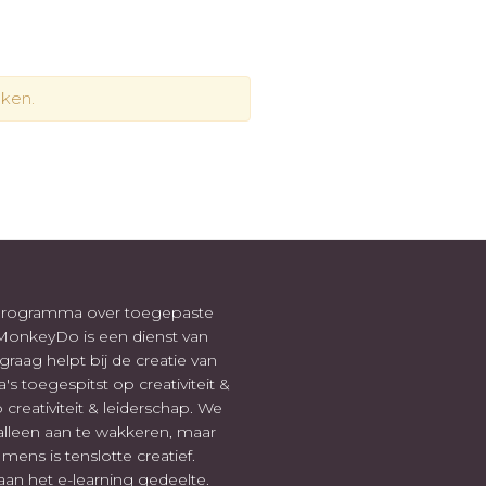
ken.
-programma over toegepaste
. MonkeyDo is een dienst van
raag helpt bij de creatie van
 toegespitst op creativiteit &
 creativiteit & leiderschap. We
alleen aan te wakkeren, maar
ens is tenslotte creatief.
n het e-learning gedeelte.