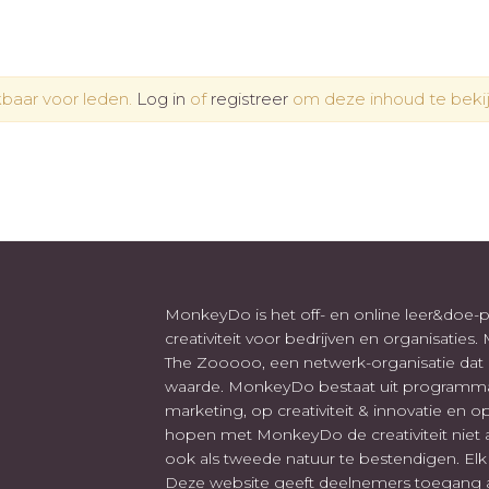
kbaar voor leden.
Log in
of
registreer
om deze inhoud te bekij
MonkeyDo is het off- en online leer&doe
creativiteit voor bedrijven en organisaties
The Zooooo, een netwerk-organisatie dat g
waarde. MonkeyDo bestaat uit programma's
marketing, op creativiteit & innovatie en op
hopen met MonkeyDo de creativiteit niet 
ook als tweede natuur te bestendigen. Elk m
Deze website geeft deelnemers toegang aa