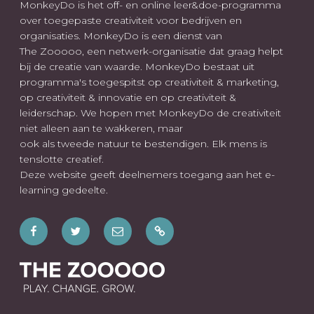
MonkeyDo is het off- en online leer&doe-programma
over toegepaste creativiteit voor bedrijven en
organisaties. MonkeyDo is een dienst van
The Zooooo, een netwerk-organisatie dat graag helpt
bij de creatie van waarde. MonkeyDo bestaat uit
programma's toegespitst op creativiteit & marketing,
op creativiteit & innovatie en op creativiteit &
leiderschap. We hopen met MonkeyDo de creativiteit
niet alleen aan te wakkeren, maar
ook als tweede natuur te bestendigen. Elk mens is
tenslotte creatief.
Deze website geeft deelnemers toegang aan het e-
learning gedeelte.
Facebook
Twitter
E-
Wees
mail
ook
welkom
op: