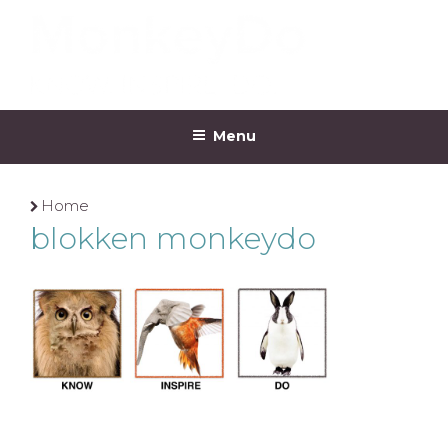
Ga
naar
de
inhoud
MONKEYDO
Menu
Home
blokken monkeydo