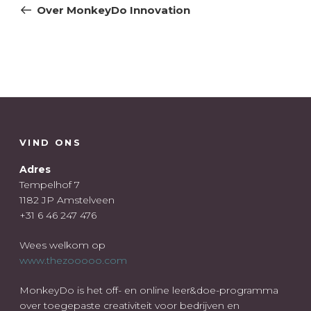
bericht
Over MonkeyDo Innovation
VIND ONS
Adres
Tempelhof 7
1182 JP Amstelveen
+31 6 46 247 476
Wees welkom op
www.thezooooo.com
MonkeyDo is het off- en online leer&doe-programma
over toegepaste creativiteit voor bedrijven en