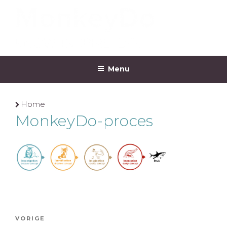
Ga
naar
de
inhoud
MONKEYDO
Menu
Home
MonkeyDo-proces
Bericht
Vorig
VORIGE
navigatie