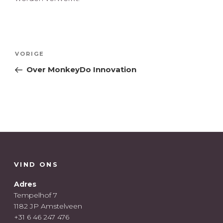
Bericht
Vorig
VORIGE
navigatie
bericht
Over MonkeyDo Innovation
VIND ONS
Adres
Tempelhof 7
1182 JP Amstelveen
+31 6 46 247 476