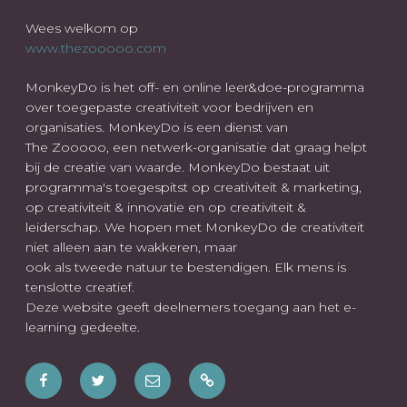
Wees welkom op
www.thezooooo.com
MonkeyDo is het off- en online leer&doe-programma
over toegepaste creativiteit voor bedrijven en
organisaties. MonkeyDo is een dienst van
The Zooooo, een netwerk-organisatie dat graag helpt
bij de creatie van waarde. MonkeyDo bestaat uit
programma's toegespitst op creativiteit & marketing,
op creativiteit & innovatie en op creativiteit &
leiderschap. We hopen met MonkeyDo de creativiteit
niet alleen aan te wakkeren, maar
ook als tweede natuur te bestendigen. Elk mens is
tenslotte creatief.
Deze website geeft deelnemers toegang aan het e-
learning gedeelte.
Facebook
Twitter
E-
Wees
mail
ook