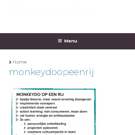
Ga
naar
de
inhoud
MONKEYDO
Menu
Home
monkeydoopeenrij