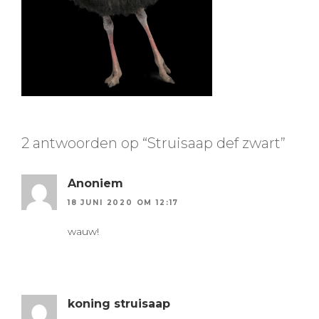
2 antwoorden op “Struisaap def zwart”
Anoniem
18 JUNI 2020 OM 12:17
wauw!
koning struisaap