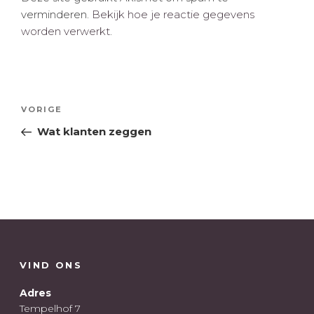
verminderen.
Bekijk hoe je reactie gegevens
worden verwerkt
.
Bericht
Vorig
VORIGE
navigatie
bericht
Wat klanten zeggen
VIND ONS
Adres
Tempelhof 7